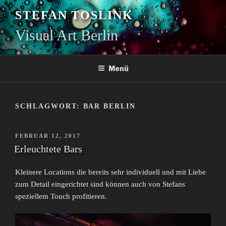
Zum
STEFAN TOSLINK
Inhalt
springen
Visual Art Berlin
Menü
SCHLAGWORT:
BAR BERLIN
VERÖFFENTLICHT
FEBRUAR 12, 2017
AM
Erleuchtete Bars
Kleinere Locations die bereits sehr individuell und mit Liebe
zum Detail eingerichtet sind können auch von Stefans
speziellem Touch profitieren.