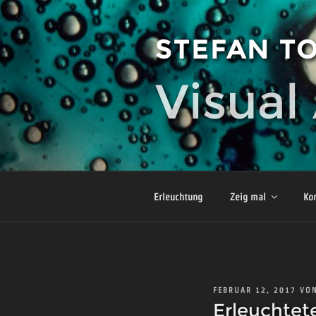
Zum
Inhalt
STEFAN T
springen
Visual 
Erleuchtung
Zeig mal
Ko
VERÖFFENTLICHT
FEBRUAR 12, 2017
VO
AM
Erleuchtet